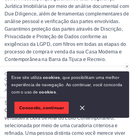
Jurídica Imobiliária por meio de análise documental com
Due Diligence, além de ferramentas complementares de
análise pessoal e verificação das partes envolvidas.
Garantimos proteção das partes através de Discrição,
Privacidade e Proteção de Dados conforme as
exigências da LGPD, com filtros em todas as etapas do
processo de compra e venda da sua Casa Moderna e
Contemporânea na Barra da Tijuca e Recreio.
Ola!
Esse site utiliza
cookies
, que possibilitam uma melhor
Qualquer dúvida é só falar direto comigo aqui no meu
Mandamento Imobiliário 3
experiência de navegação.
Ao continuar, você concorda
WhatsApp.
Alexandre Casas Contemporâneas
com o uso de
cookies
.
Evidenciamos sua Autenticidade, Personalidade e
Sofisticação, ajudando você a morar em uma Casa
1
Concordo, continuar
Contemporânea Única, Elegante e Moderna, que é uma
verdadeira Obra de Arte do Luxo Contemporâneo,
selecionada por meio de uma curadoria criteriosa e
refinada. Uma pessoa distinta como você merece viver