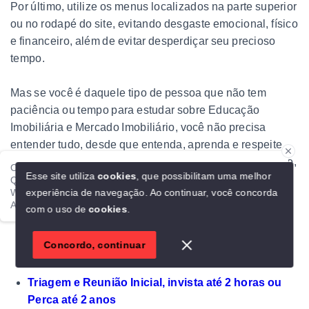
Por último, utilize os menus localizados na parte superior
ou no rodapé do site, evitando desgaste emocional, físico
e financeiro, além de evitar desperdiçar seu precioso
tempo.
Mas se você é daquele tipo de pessoa que não tem
paciência ou tempo para estudar sobre Educação
Imobiliária e Mercado Imobiliário, você não precisa
entender tudo, desde que entenda, aprenda e respeite
pelo menos esses pontos fundamentais nos links abaixo,
Ola!
Esse site utiliza
cookies
, que possibilitam uma melhor
que estão no menu Ajuda Profissional:
Qualquer dúvida é só falar direto comigo aqui no meu
experiência de navegação.
Ao continuar, você concorda
WhatsApp.
Alexandre Casas Contemporâneas
com o uso de
cookies
.
Como escolher uma Imobiliária
1
Concordo, continuar
Como escolher um Corretor
Triagem e Reunião Inicial, invista até 2 horas ou
Perca até 2 anos