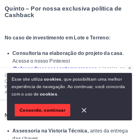
Quinto – Por nossa exclusiva política de
Cashback
No caso de investimento em Lote e Terreno:
Consultoria na elaboração do projeto da casa
.
Acesse o nosso Pinterest
@alexandrecasascontemporaneas
e inspire-se
Ola!
Esse site utiliza
cookies
, que possibilitam uma melhor
Qualquer dúvida é só falar direto comigo aqui no meu
Assessoria na Vistoria Técnica,
antes da entrega
experiência de navegação.
Ao continuar, você concorda
WhatsApp.
das chaves.
Alexandre Casas Contemporâneas
com o uso de
cookies
.
1
Concordo, continuar
No caso de investimento em Casa Contemporânea:
Assessoria na Vistoria Técnica,
antes da entrega
das chaves.