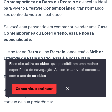
Contemporânea na Barra ou Recreio
é a escolha ideal
para viver o
Lifestyle Contemporâneo
, transformando
seu sonho de vida em realidade.
Se você está pensando em comprar ou vender uma
Casa
Contemporânea
ou
Lote/Terreno
, essa é
nossa
especialidade
…
…e se for na
Barra
ou no
Recreio
, onde está o
Melhor
Lifestyle de Praia do Rio
, essa é a nossa praia.
Esse site utiliza
cookies
, que possibilitam uma melhor
experiência de navegação.
Ao continuar, você concorda
com o uso de
cookies
.
Fale direto conosco pelo WhatsApp no link:
Contato
Concordo, continuar
Se preferir, ligamos para você. Para melhorar sua
experiência, informe o melhor período, horário e forma de
contato de sua preferência: