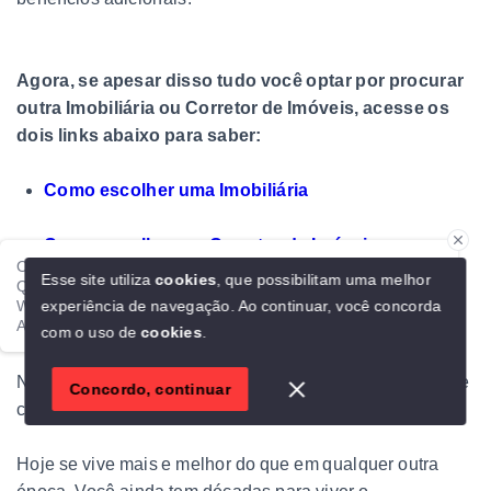
Agora, se apesar disso tudo você optar por procurar
outra Imobiliária ou Corretor de Imóveis, acesse os
dois links abaixo para saber:
Como escolher uma Imobiliária
Como escolher um Corretor de Imóveis
Ola!
Esse site utiliza
cookies
, que possibilitam uma melhor
Qualquer dúvida é só falar direto comigo aqui no meu
experiência de navegação.
Ao continuar, você concorda
WhatsApp.
Alexandre Casas Contemporâneas
Enfim
com o uso de
cookies
.
1
Não aceite a
“Narrativa do Lifestyle Obsoleto”.
Não se
Concordo, continuar
conforme com uma
vida comum
.
Hoje se vive mais e melhor do que em qualquer outra