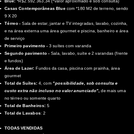
Blue:
*R$2.592.363,34 (*valor aproximado e sob consulta)
Casas Contemporâneas Blue
com *180 M2 de terreno, sendo
9 X 20
Térreo -
Sala de estar, jantar e TV integradas, lavabo, cozinha,
e na área externa uma área gourmet e piscina, banheiro e área
de serviço
Primeiro pavimento -
3 suítes com varanda
Segundo pavimento -
Sala, lavabo, suíte e 2 varandas (frente
e fundos)
Área de Lazer:
Fundos da casa, piscina com prainha, área
gourmet
Total de Suítes:
4, com
"possibilidade, sob consulta e
custo extra não incluso no valor anunciado"
,
de mais uma
no térreo ou somente quarto
Total de Banheiros:
5
Total de Lavabos
: 2
TODAS VENDIDAS