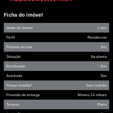
Ficha do imóvel
Idade do imóvel
1 ano
Perfil
Residencial
Próximo ao mar
Sim
Situação
Na planta
Escriturado
Sim
Averbado
Sim
Possui mobília?
Sem mobília
Previsão de entrega
Minimo 24 mêses
Terreno
Plano