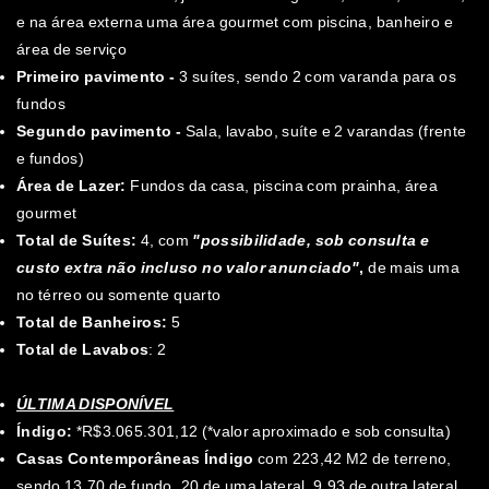
e na área externa uma área gourmet com piscina, banheiro e
área de serviço
Primeiro pavimento -
3 suítes, sendo 2 com varanda para os
fundos
Segundo pavimento -
Sala, lavabo, suíte e 2 varandas (frente
e fundos)
Área de Lazer:
Fundos da casa, piscina com prainha, área
gourmet
Total de Suítes:
4, com
"possibilidade, sob consulta e
custo extra não incluso no valor anunciado"
,
de mais uma
no térreo ou somente quarto
Total de Banheiros:
5
Total de Lavabos
: 2
ÚLTIMA DISPONÍVEL
Índigo:
*R$3.065.301,12 (*valor aproximado e sob consulta)
Casas Contemporâneas Índigo
com 223,42 M2 de terreno,
sendo 13,70 de fundo, 20 de uma lateral, 9,93 de outra lateral,