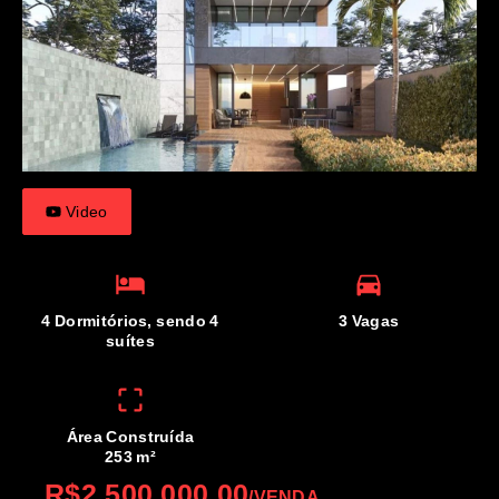
Video
4 Dormitórios, sendo 4
3 Vagas
suítes
Área Construída
253 m²
R$2.500.000,00
/
VENDA