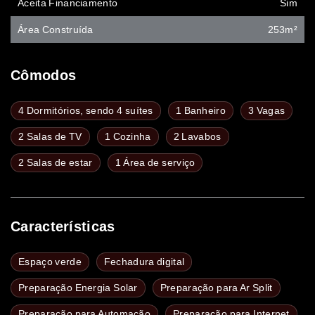
Aceita Financiamento
Sim
Área Construída
253m²
Cômodos
4 Dormitórios, sendo 4 suítes
1 Banheiro
3 Vagas
2 Salas de TV
1 Cozinha
2 Lavabos
2 Salas de estar
1 Área de serviço
Características
Espaço verde
Fechadura digital
Preparação Energia Solar
Preparação para Ar Split
Preparação para Automação
Preparação para Internet