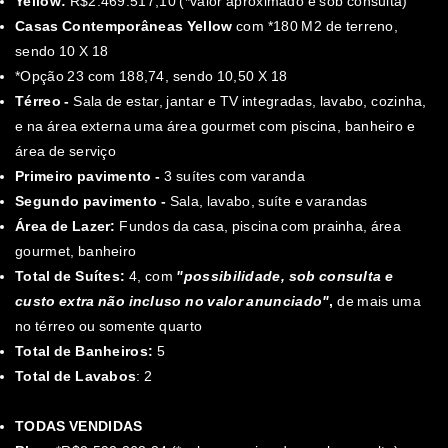
Yellow:
R$2.469.517,10 (*valor aproximado e sob consulta)
Casas Contemporâneas Yellow
com *180 M2 de terreno,
sendo 10 X 18
*Opção 23 com 188,74, sendo 10,50 X 18
Térreo -
Sala de estar, jantar e TV integradas, lavabo, cozinha,
e na área externa uma área gourmet com piscina, banheiro e
área de serviço
Primeiro pavimento -
3 suítes com varanda
Segundo pavimento -
Sala, lavabo, suíte e varandas
Área de Lazer:
Fundos da casa, piscina com prainha, área
gourmet, banheiro
Total de Suítes:
4, com
"possibilidade, sob consulta e
custo extra não incluso no valor anunciado"
,
de mais uma
no térreo ou somente quarto
Total de Banheiros:
5
Total de Lavabos
: 2
TODAS VENDIDAS