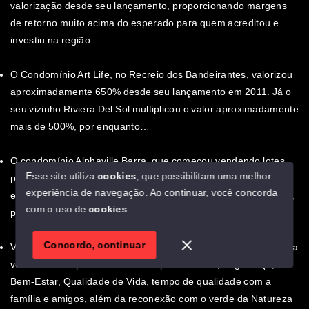
valorização desde seu lançamento, proporcionando margens
de retorno muito acima do esperado para quem acreditou e
investiu na região
O Condomínio Art Life, no Recreio dos Bandeirantes, valorizou
aproximadamente 650% desde seu lançamento em 2011. Já o
seu vizinho Riviera Del Sol multiplicou o valor aproximadamente
mais de 500%, por enquanto…
O condomínio Alphaville Barra, que começou vendendo lotes
Esse site utiliza
cookies
, que possibilitam uma melhor
pelo valor de aproximadamente R$600.000,00 em 2018, hoje
experiência de navegação.
Ao continuar, você concorda
em dia, 2026, encontramos lotes na média de R$3.000.000,00,
com o uso de
cookies
.
por enquanto…
Concordo, continuar
Vários estudos e dados demonstram uma conscientização cada
vez maior das pessoas na busca por Conforto, Segurança,
Bem-Estar, Qualidade de Vida, tempo de qualidade com a
família e amigos, além da reconexão com o verde da Natureza