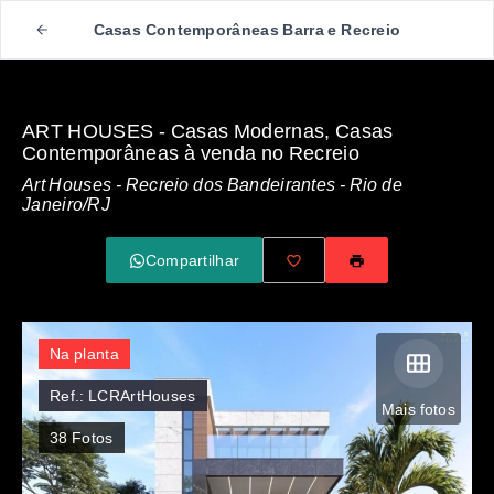
Casas Contemporâneas Barra e Recreio
ART HOUSES - Casas Modernas, Casas
Contemporâneas à venda no Recreio
Art Houses -
Recreio dos Bandeirantes - Rio de
Janeiro/RJ
Compartilhar
Na planta
Ref.:
LCRArtHouses
Mais fotos
38
Fotos